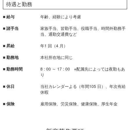
待遇と勤務
■ 給与
年齢、経験により考慮
■ 諸手当
家族手当、皆勤手当、役職手当、時間外勤務手
当、通勤交通費など
■ 昇給
年1 回（4 月）
■ 勤務地
本社所在地に同じ
■ 勤務時間
8 : 00 ～ 17 : 00 ※配属先によっては夜勤もあ
り
■ 休日
当社カレンダーよる（年間105 日）、年次有給
休暇
■ 保険
雇用保険、労災保険、健康保険、厚生年金