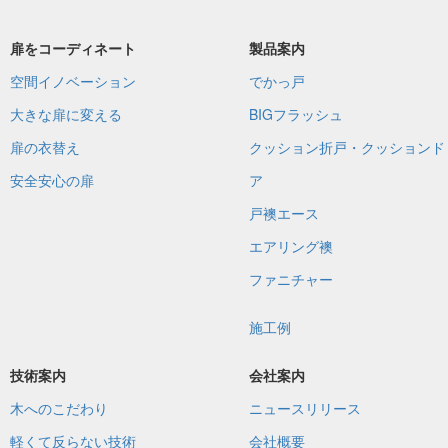
扉をコーディネート
製品案内
空間イノベーション
でかっ戸
大きな扉に変える
BIGフラッシュ
扉の衣替え
クッション折戸・クッションド
安全安心の扉
ア
戸襖エース
エアリング襖
ファニチャー
施工例
技術案内
会社案内
木へのこだわり
ニュースリリース
軽くて反らない技術
会社概要