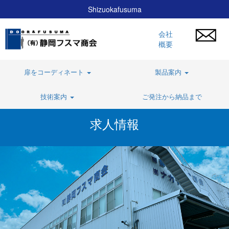
Shizuokafusuma
会社
概要
扉をコーディネート
製品案内
技術案内
ご発注から納品まで
求人情報